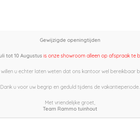
Home
Schutting samenstellen
Groothandel
Onze s
Gewijzigde openingtijden
2/06/15 19:42
uli tot 10 Augustus
is onze showroom alleen op afspraak te 
willen u echter laten weten dat ons kantoor wel bereikbaar bli
Dank u voor uw begrip en geduld tijdens de vakantieperiode.
Met vriendelijke groet,
Team Rammo tuinhout