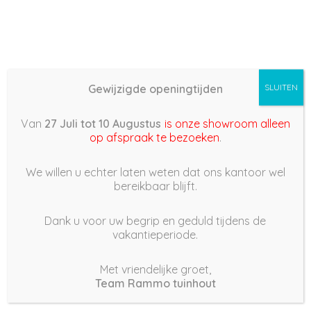
Gewijzigde openingtijden
SLUITEN
Basis (868) – 2022/06/16
Van
27 Juli tot 10 Augustus
is onze showroom alleen
07:51
op afspraak te bezoeken
.
16 juni 2022
We willen u echter laten weten dat ons kantoor wel
bereikbaar blijft.
Dank u voor uw begrip en geduld tijdens de
vakantieperiode.
|
233
Views
Houdt Van
0
Met vriendelijke groet,
Team Rammo tuinhout
Deel dit bericht: