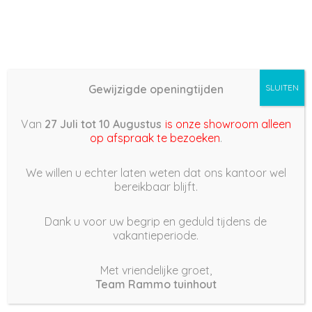
Gewijzigde openingtijden
SLUITEN
Basis (868) – 2022/06/18
Van
27 Juli tot 10 Augustus
is onze showroom alleen
18:45
op afspraak te bezoeken
.
18 juni 2022
We willen u echter laten weten dat ons kantoor wel
bereikbaar blijft.
Dank u voor uw begrip en geduld tijdens de
vakantieperiode.
|
220
Views
Houdt Van
0
Met vriendelijke groet,
Team Rammo tuinhout
Deel dit bericht: