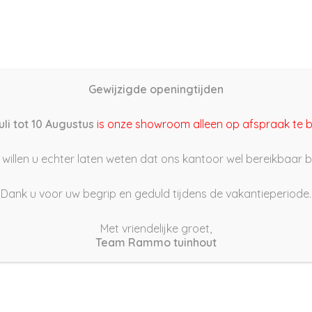
Home
Schutting samenstellen
Groothandel
Onze s
Gewijzigde openingtijden
22/06/20 18:08
uli tot 10 Augustus
is onze showroom alleen op afspraak te 
willen u echter laten weten dat ons kantoor wel bereikbaar bli
Dank u voor uw begrip en geduld tijdens de vakantieperiode.
Met vriendelijke groet,
Team Rammo tuinhout