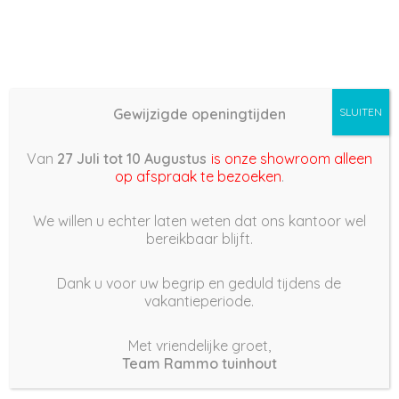
Gewijzigde openingtijden
SLUITEN
Basis (868) –
Van
27 Juli tot 10 Augustus
is onze showroom alleen
2022/06/22 20:03
op afspraak te bezoeken
.
22 juni 2022
We willen u echter laten weten dat ons kantoor wel
bereikbaar blijft.
Dank u voor uw begrip en geduld tijdens de
vakantieperiode.
|
160
Views
Houdt Van
0
Met vriendelijke groet,
Team Rammo tuinhout
Deel dit bericht: