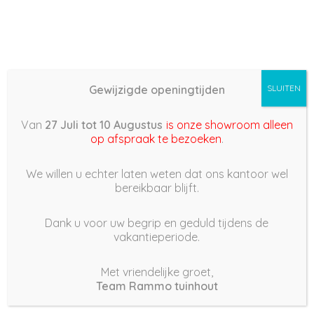
Gewijzigde openingtijden
SLUITEN
Basis (868) –
Van
27 Juli tot 10 Augustus
is onze showroom alleen
2022/06/27 08:19
op afspraak te bezoeken
.
27 juni 2022
We willen u echter laten weten dat ons kantoor wel
bereikbaar blijft.
Dank u voor uw begrip en geduld tijdens de
vakantieperiode.
|
229
Views
Houdt Van
0
Met vriendelijke groet,
Team Rammo tuinhout
Deel dit bericht: