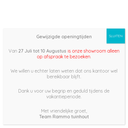
Gewijzigde openingtijden
SLUITEN
Basis (868) –
Van
27 Juli tot 10 Augustus
is onze showroom alleen
2022/06/28 08:23
op afspraak te bezoeken
.
28 juni 2022
We willen u echter laten weten dat ons kantoor wel
bereikbaar blijft.
Dank u voor uw begrip en geduld tijdens de
vakantieperiode.
|
171
Views
Houdt Van
0
Met vriendelijke groet,
Team Rammo tuinhout
Deel dit bericht: