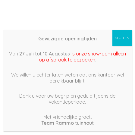
Gewijzigde openingtijden
SLUITEN
Basis (868) –
Van
27 Juli tot 10 Augustus
is onze showroom alleen
2022/06/28 15:21
op afspraak te bezoeken
.
28 juni 2022
We willen u echter laten weten dat ons kantoor wel
bereikbaar blijft.
Dank u voor uw begrip en geduld tijdens de
vakantieperiode.
|
167
Views
Houdt Van
0
Met vriendelijke groet,
Team Rammo tuinhout
Deel dit bericht: