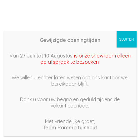
Gewijzigde openingtijden
SLUITEN
Basis (868) – 2022/07/01
Van
27 Juli tot 10 Augustus
is onze showroom alleen
18:34
op afspraak te bezoeken
.
1 juli 2022
We willen u echter laten weten dat ons kantoor wel
bereikbaar blijft.
Dank u voor uw begrip en geduld tijdens de
vakantieperiode.
|
168
Views
Houdt Van
0
Met vriendelijke groet,
Team Rammo tuinhout
Deel dit bericht: