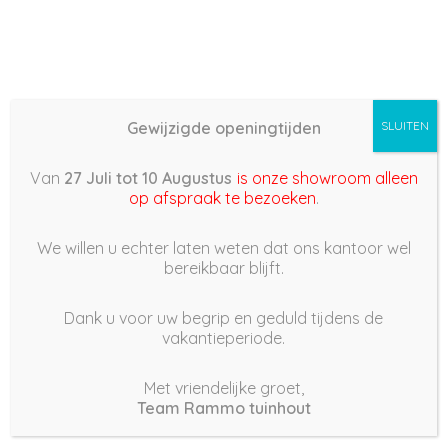
Gewijzigde openingtijden
SLUITEN
Basis (868) –
Van
27 Juli tot 10 Augustus
is onze showroom alleen
2022/07/03 17:54
op afspraak te bezoeken
.
3 juli 2022
We willen u echter laten weten dat ons kantoor wel
bereikbaar blijft.
Dank u voor uw begrip en geduld tijdens de
vakantieperiode.
|
193
Views
Houdt Van
0
Met vriendelijke groet,
Team Rammo tuinhout
Deel dit bericht: