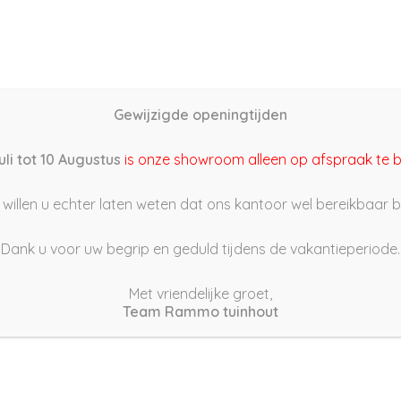
Home
Schutting samenstellen
Groothandel
Onze s
Gewijzigde openingtijden
2/07/03 19:54
uli tot 10 Augustus
is onze showroom alleen op afspraak te 
willen u echter laten weten dat ons kantoor wel bereikbaar bli
Dank u voor uw begrip en geduld tijdens de vakantieperiode.
Met vriendelijke groet,
Team Rammo tuinhout