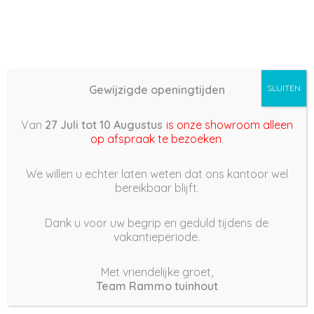
Gewijzigde openingtijden
SLUITEN
Basis (868) –
Van
27 Juli tot 10 Augustus
is onze showroom alleen
2022/07/05 11:16
op afspraak te bezoeken
.
5 juli 2022
We willen u echter laten weten dat ons kantoor wel
bereikbaar blijft.
Dank u voor uw begrip en geduld tijdens de
vakantieperiode.
|
191
Views
Houdt Van
0
Met vriendelijke groet,
Team Rammo tuinhout
Deel dit bericht: