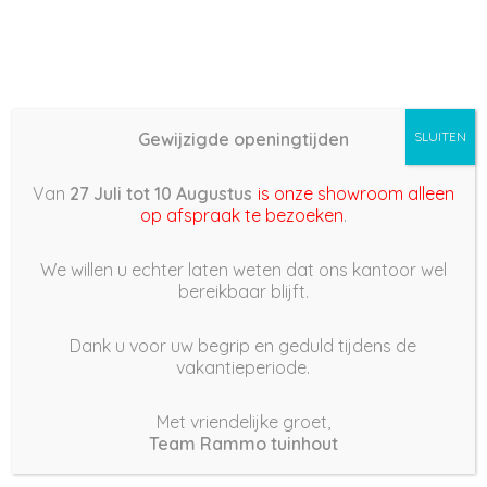
Gewijzigde openingtijden
SLUITEN
Basis (868) –
Van
27 Juli tot 10 Augustus
is onze showroom alleen
2022/07/05 18:57
op afspraak te bezoeken
.
5 juli 2022
We willen u echter laten weten dat ons kantoor wel
bereikbaar blijft.
Dank u voor uw begrip en geduld tijdens de
vakantieperiode.
|
182
Views
Houdt Van
0
Met vriendelijke groet,
Team Rammo tuinhout
Deel dit bericht: