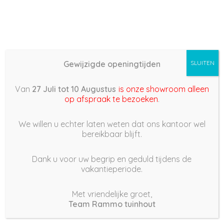
Gewijzigde openingtijden
SLUITEN
Basis (868) –
Van
27 Juli tot 10 Augustus
is onze showroom alleen
2022/07/06 17:28
op afspraak te bezoeken
.
6 juli 2022
We willen u echter laten weten dat ons kantoor wel
bereikbaar blijft.
Dank u voor uw begrip en geduld tijdens de
vakantieperiode.
|
264
Views
Houdt Van
0
Met vriendelijke groet,
Team Rammo tuinhout
Deel dit bericht: