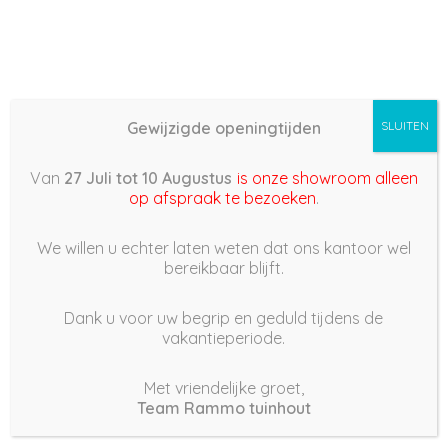
Gewijzigde openingtijden
SLUITEN
Basis (868) –
Van
27 Juli tot 10 Augustus
is onze showroom alleen
2022/07/07 07:36
op afspraak te bezoeken
.
7 juli 2022
We willen u echter laten weten dat ons kantoor wel
bereikbaar blijft.
Dank u voor uw begrip en geduld tijdens de
vakantieperiode.
|
223
Views
Houdt Van
0
Met vriendelijke groet,
Team Rammo tuinhout
Deel dit bericht: