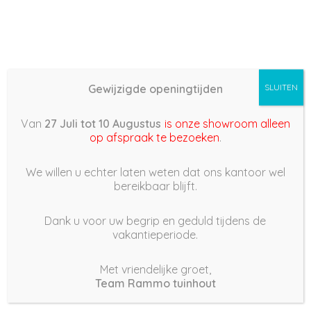
Gewijzigde openingtijden
SLUITEN
Basis (868) – 2022/07/31
Van
27 Juli tot 10 Augustus
is onze showroom alleen
11:02
op afspraak te bezoeken
.
31 juli 2022
We willen u echter laten weten dat ons kantoor wel
bereikbaar blijft.
Dank u voor uw begrip en geduld tijdens de
vakantieperiode.
|
191
Views
Houdt Van
0
Met vriendelijke groet,
Team Rammo tuinhout
Deel dit bericht: