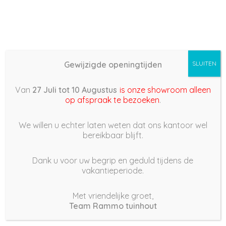
Gewijzigde openingtijden
SLUITEN
Basis (868) –
Van
27 Juli tot 10 Augustus
is onze showroom alleen
2022/08/10 08:47
op afspraak te bezoeken
.
10 augustus 2022
We willen u echter laten weten dat ons kantoor wel
bereikbaar blijft.
Dank u voor uw begrip en geduld tijdens de
vakantieperiode.
|
190
Views
Houdt Van
0
Met vriendelijke groet,
Team Rammo tuinhout
Deel dit bericht: