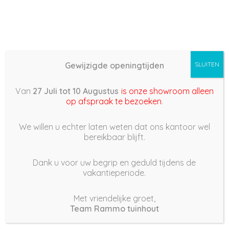
Gewijzigde openingtijden
SLUITEN
Basis (868) –
Van
27 Juli tot 10 Augustus
is onze showroom alleen
2022/08/20 18:06
op afspraak te bezoeken
.
20 augustus 2022
We willen u echter laten weten dat ons kantoor wel
bereikbaar blijft.
Dank u voor uw begrip en geduld tijdens de
vakantieperiode.
|
220
Views
Houdt Van
0
Met vriendelijke groet,
Team Rammo tuinhout
Deel dit bericht: