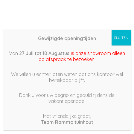
Gewijzigde openingtijden
SLUITEN
Basis (868) –
Van
27 Juli tot 10 Augustus
is onze showroom alleen
2022/09/04 12:03
op afspraak te bezoeken
.
4 september 2022
We willen u echter laten weten dat ons kantoor wel
bereikbaar blijft.
Dank u voor uw begrip en geduld tijdens de
vakantieperiode.
|
253
Views
Houdt Van
0
Met vriendelijke groet,
Team Rammo tuinhout
Deel dit bericht: