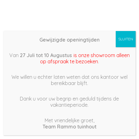
Gewijzigde openingtijden
SLUITEN
Basis (868) –
Van
27 Juli tot 10 Augustus
is onze showroom alleen
2022/09/06 17:39
op afspraak te bezoeken
.
6 september 2022
We willen u echter laten weten dat ons kantoor wel
bereikbaar blijft.
Dank u voor uw begrip en geduld tijdens de
vakantieperiode.
|
278
Views
Houdt Van
0
Met vriendelijke groet,
Team Rammo tuinhout
Deel dit bericht: