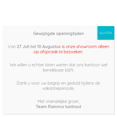
Gewijzigde openingtijden
SLUITEN
Basis (868) –
Van
27 Juli tot 10 Augustus
is onze showroom alleen
2022/09/10 09:22
op afspraak te bezoeken
.
10 september 2022
We willen u echter laten weten dat ons kantoor wel
bereikbaar blijft.
Dank u voor uw begrip en geduld tijdens de
vakantieperiode.
|
240
Views
Houdt Van
0
Met vriendelijke groet,
Team Rammo tuinhout
Deel dit bericht: