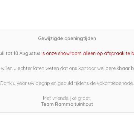
Home
Schutting samenstellen
Groothandel
Onze s
Gewijzigde openingtijden
2/09/13 14:14
uli tot 10 Augustus
is onze showroom alleen op afspraak te 
willen u echter laten weten dat ons kantoor wel bereikbaar bli
Dank u voor uw begrip en geduld tijdens de vakantieperiode.
Met vriendelijke groet,
Team Rammo tuinhout