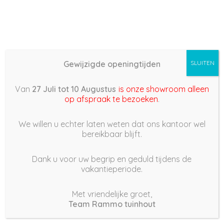
Gewijzigde openingtijden
SLUITEN
Basis (868) – 2022/09/18
Van
27 Juli tot 10 Augustus
is onze showroom alleen
14:02
op afspraak te bezoeken
.
18 september 2022
We willen u echter laten weten dat ons kantoor wel
bereikbaar blijft.
Dank u voor uw begrip en geduld tijdens de
vakantieperiode.
|
234
Views
Houdt Van
0
Met vriendelijke groet,
Team Rammo tuinhout
Deel dit bericht: