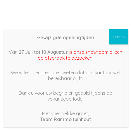
Gewijzigde openingtijden
SLUITEN
Basis (868) –
Van
27 Juli tot 10 Augustus
is onze showroom alleen
2022/10/03 21:58
op afspraak te bezoeken
.
3 oktober 2022
We willen u echter laten weten dat ons kantoor wel
bereikbaar blijft.
Dank u voor uw begrip en geduld tijdens de
vakantieperiode.
|
172
Views
Houdt Van
0
Met vriendelijke groet,
Team Rammo tuinhout
Deel dit bericht: