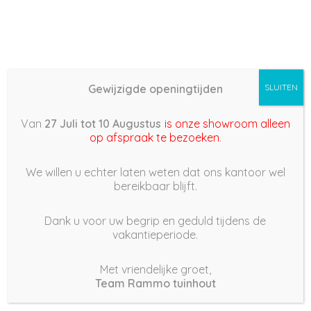
Gewijzigde openingtijden
SLUITEN
Basis (868) – 2022/10/14
Van
27 Juli tot 10 Augustus
is onze showroom alleen
14:51
op afspraak te bezoeken
.
14 oktober 2022
We willen u echter laten weten dat ons kantoor wel
bereikbaar blijft.
Dank u voor uw begrip en geduld tijdens de
vakantieperiode.
|
178
Views
Houdt Van
0
Met vriendelijke groet,
Team Rammo tuinhout
Deel dit bericht: