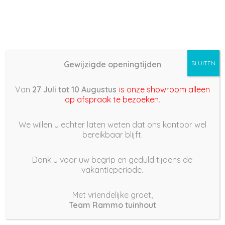
Gewijzigde openingtijden
SLUITEN
Basis (868) – 2022/10/21
Van
27 Juli tot 10 Augustus
is onze showroom alleen
04:14
op afspraak te bezoeken
.
21 oktober 2022
We willen u echter laten weten dat ons kantoor wel
bereikbaar blijft.
Dank u voor uw begrip en geduld tijdens de
vakantieperiode.
|
186
Views
Houdt Van
0
Met vriendelijke groet,
Team Rammo tuinhout
Deel dit bericht: