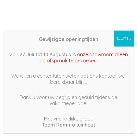
Gewijzigde openingtijden
SLUITEN
Basis (868) – 2022/10/28
Van
27 Juli tot 10 Augustus
is onze showroom alleen
18:43
op afspraak te bezoeken
.
28 oktober 2022
We willen u echter laten weten dat ons kantoor wel
bereikbaar blijft.
Dank u voor uw begrip en geduld tijdens de
vakantieperiode.
|
212
Views
Houdt Van
0
Met vriendelijke groet,
Team Rammo tuinhout
Deel dit bericht: