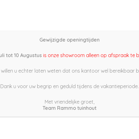
Home
Schutting samenstellen
Groothandel
Onze s
Gewijzigde openingtijden
2/11/06 14:44
uli tot 10 Augustus
is onze showroom alleen op afspraak te 
willen u echter laten weten dat ons kantoor wel bereikbaar bli
Dank u voor uw begrip en geduld tijdens de vakantieperiode.
Met vriendelijke groet,
Team Rammo tuinhout