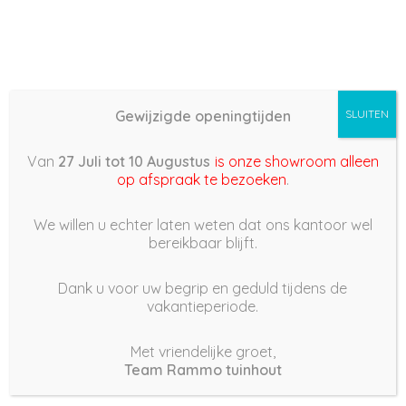
Gewijzigde openingtijden
SLUITEN
Basis (868) – 2022/12/08
Van
27 Juli tot 10 Augustus
is onze showroom alleen
16:03
op afspraak te bezoeken
.
8 december 2022
We willen u echter laten weten dat ons kantoor wel
bereikbaar blijft.
Dank u voor uw begrip en geduld tijdens de
vakantieperiode.
|
217
Views
Houdt Van
0
Met vriendelijke groet,
Team Rammo tuinhout
Deel dit bericht: