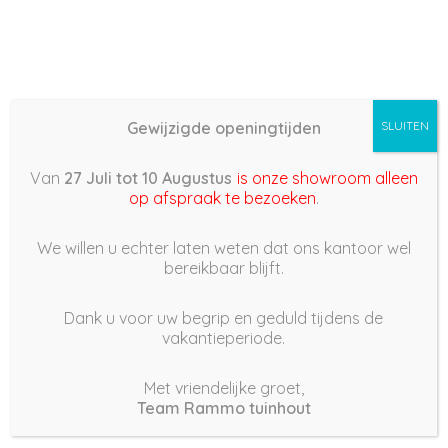
Gewijzigde openingtijden
SLUITEN
Basis (868) – 2022/12/16
Van
27 Juli tot 10 Augustus
is onze showroom alleen
09:53
op afspraak te bezoeken
.
16 december 2022
We willen u echter laten weten dat ons kantoor wel
bereikbaar blijft.
Dank u voor uw begrip en geduld tijdens de
vakantieperiode.
|
224
Views
Houdt Van
0
Met vriendelijke groet,
Team Rammo tuinhout
Deel dit bericht: