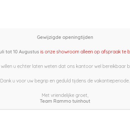
Home
Schutting samenstellen
Groothandel
Onze s
Gewijzigde openingtijden
3/01/06 11:13
uli tot 10 Augustus
is onze showroom alleen op afspraak te 
willen u echter laten weten dat ons kantoor wel bereikbaar bli
Dank u voor uw begrip en geduld tijdens de vakantieperiode.
Met vriendelijke groet,
Team Rammo tuinhout