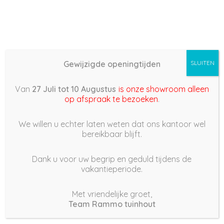
Gewijzigde openingtijden
SLUITEN
Basis (868) – 2023/02/11
Van
27 Juli tot 10 Augustus
is onze showroom alleen
22:59
op afspraak te bezoeken
.
11 februari 2023
We willen u echter laten weten dat ons kantoor wel
bereikbaar blijft.
Dank u voor uw begrip en geduld tijdens de
vakantieperiode.
|
182
Views
Houdt Van
0
Met vriendelijke groet,
Team Rammo tuinhout
Deel dit bericht: