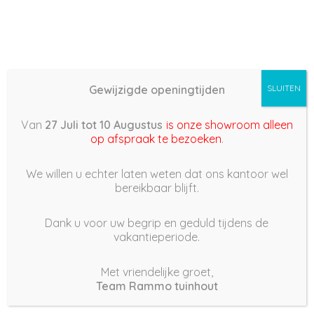
Gewijzigde openingtijden
SLUITEN
Basis (868) – 2023/02/13
Van
27 Juli tot 10 Augustus
is onze showroom alleen
18:11
op afspraak te bezoeken
.
13 februari 2023
We willen u echter laten weten dat ons kantoor wel
bereikbaar blijft.
Dank u voor uw begrip en geduld tijdens de
vakantieperiode.
|
185
Views
Houdt Van
0
Met vriendelijke groet,
Team Rammo tuinhout
Deel dit bericht: