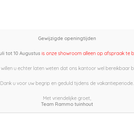
Home
Schutting samenstellen
Groothandel
Onze s
Gewijzigde openingtijden
3/02/15 19:55
uli tot 10 Augustus
is onze showroom alleen op afspraak te 
willen u echter laten weten dat ons kantoor wel bereikbaar bli
Dank u voor uw begrip en geduld tijdens de vakantieperiode.
Met vriendelijke groet,
Team Rammo tuinhout