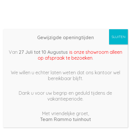
Gewijzigde openingtijden
SLUITEN
Basis (868) –
Van
27 Juli tot 10 Augustus
is onze showroom alleen
2023/02/25 11:44
op afspraak te bezoeken
.
25 februari 2023
We willen u echter laten weten dat ons kantoor wel
bereikbaar blijft.
Dank u voor uw begrip en geduld tijdens de
vakantieperiode.
|
159
Views
Houdt Van
0
Met vriendelijke groet,
Team Rammo tuinhout
Deel dit bericht: