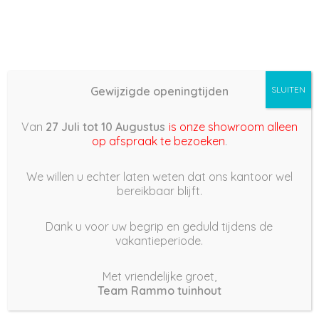
Gewijzigde openingtijden
SLUITEN
Basis (868) –
Van
27 Juli tot 10 Augustus
is onze showroom alleen
2023/02/28 14:30
op afspraak te bezoeken
.
28 februari 2023
We willen u echter laten weten dat ons kantoor wel
bereikbaar blijft.
Dank u voor uw begrip en geduld tijdens de
vakantieperiode.
|
175
Views
Houdt Van
0
Met vriendelijke groet,
Team Rammo tuinhout
Deel dit bericht: