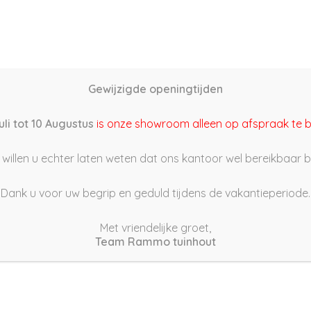
Home
Schutting samenstellen
Groothandel
Onze s
Gewijzigde openingtijden
3/03/02 11:35
uli tot 10 Augustus
is onze showroom alleen op afspraak te 
willen u echter laten weten dat ons kantoor wel bereikbaar bli
Dank u voor uw begrip en geduld tijdens de vakantieperiode.
Met vriendelijke groet,
Team Rammo tuinhout