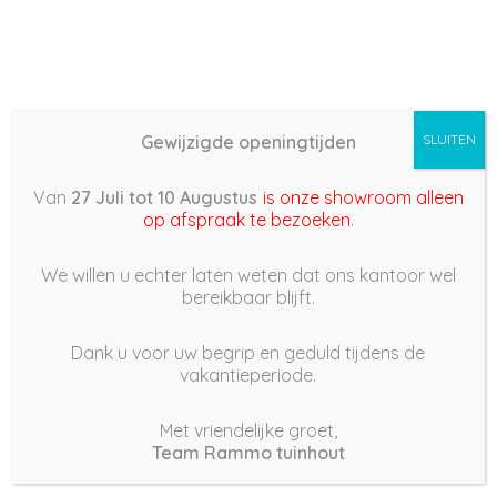
Gewijzigde openingtijden
SLUITEN
Basis (868) –
Van
27 Juli tot 10 Augustus
is onze showroom alleen
2023/03/04 17:05
op afspraak te bezoeken
.
4 maart 2023
We willen u echter laten weten dat ons kantoor wel
bereikbaar blijft.
Dank u voor uw begrip en geduld tijdens de
vakantieperiode.
|
211
Views
Houdt Van
0
Met vriendelijke groet,
Team Rammo tuinhout
Deel dit bericht: