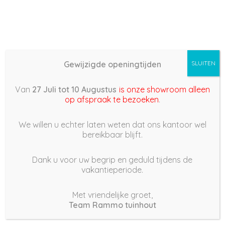
Gewijzigde openingtijden
SLUITEN
Basis (868) –
Van
27 Juli tot 10 Augustus
is onze showroom alleen
2023/03/06 09:42
op afspraak te bezoeken
.
6 maart 2023
We willen u echter laten weten dat ons kantoor wel
bereikbaar blijft.
Dank u voor uw begrip en geduld tijdens de
vakantieperiode.
|
190
Views
Houdt Van
0
Met vriendelijke groet,
Team Rammo tuinhout
Deel dit bericht: